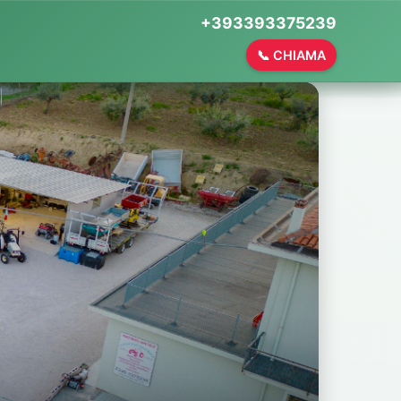
+393393375239
📞 CHIAMA