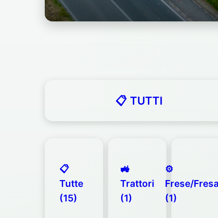
📋 TUTTI
📋
🚜
⚙️
Tutte
Trattori
Frese/Fresa
(15)
(1)
(1)