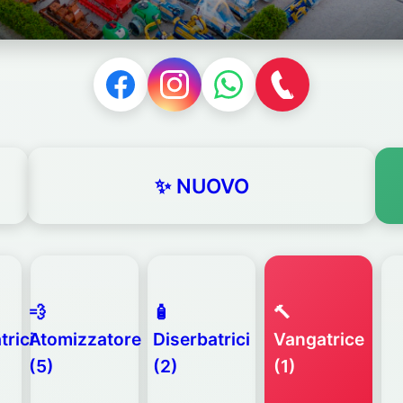
✨ NUOVO
💨
🧴
🔨
trici
Atomizzatore
Diserbatrici
Vangatrice
(5)
(2)
(1)