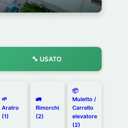
🔧 USATO
📦
🌱
🚛
Muletto /
Aratro
Rimorchi
Carrello
(1)
(2)
elevatore
(2)